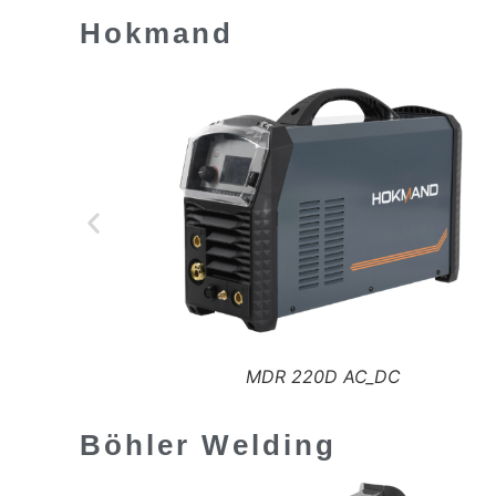
Hokmand
MDR 350 _ 400 _ 500 SP
Böhler Welding