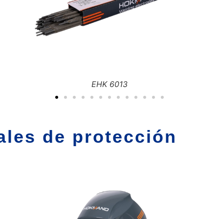
HMK G3 - D300
ales de protección